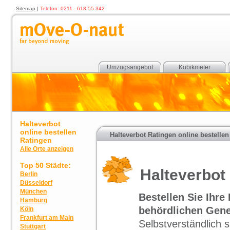
Sitemap
|
Telefon: 0211 - 618 55 342
Umzugsangebot
Kubikmeter
Halteverbot
online bestellen
Halteverbot Ratingen online bestellen
Ratingen
Alle Orte anzeigen
Top 50 Städte:
Halteverbot
Berlin
Düsseldorf
München
Bestellen Sie Ihr
Hamburg
behördlichen Gene
Köln
Frankfurt am Main
Selbstverständlich 
Stuttgart