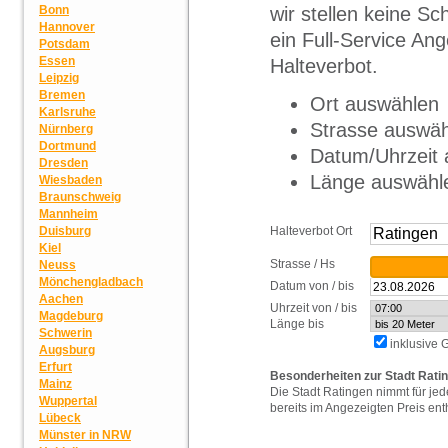
wir stellen keine S
Bonn
Hannover
ein Full-Service Ang
Potsdam
Essen
Halteverbot.
Leipzig
Bremen
Ort auswählen
Karlsruhe
Strasse auswä
Nürnberg
Dortmund
Datum/Uhrzeit
Dresden
Länge auswähl
Wiesbaden
Braunschweig
Mannheim
Halteverbot Ort
Duisburg
Kiel
Strasse / Hs
Neuss
Mönchengladbach
Datum von / bis
Aachen
Uhrzeit von / bis
Magdeburg
Länge bis
Schwerin
inklusive
Augsburg
Erfurt
Besonderheiten zur Stadt Rati
Mainz
Die Stadt Ratingen nimmt für je
Wuppertal
bereits im Angezeigten Preis ent
Lübeck
Münster in NRW