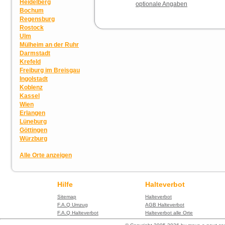
Heidelberg
optionale Angaben
Bochum
Regensburg
Rostock
Ulm
Mülheim an der Ruhr
Darmstadt
Krefeld
Freiburg im Breisgau
Ingolstadt
Koblenz
Kassel
Wien
Erlangen
Lüneburg
Göttingen
Würzburg
Alle Orte anzeigen
Hilfe
Halteverbot
Sitemap
Halteverbot
F.A.Q Umzug
AGB Halteverbot
F.A.Q Halteverbot
Halteverbot alle Orte