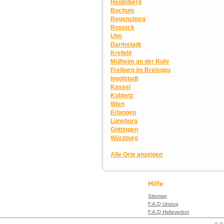
Heidelberg
Bochum
Regensburg
Rostock
Ulm
Darmstadt
Krefeld
Mülheim an der Ruhr
Freiburg im Breisgau
Ingolstadt
Kassel
Koblenz
Wien
Erlangen
Lüneburg
Göttingen
Würzburg
Alle Orte anzeigen
Hilfe
Sitemap
F.A.Q Umzug
F.A.Q Halteverbot