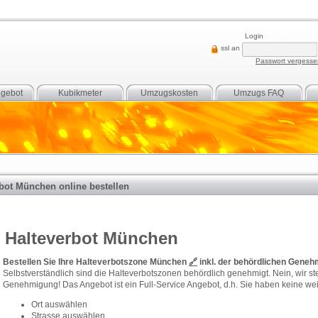
Login
ssl an
Passwort vergess
gebot
Kubikmeter
Umzugskosten
Umzugs FAQ
bot München online bestellen
Halteverbot München
Bestellen Sie Ihre Halteverbotszone München
🔗
inkl. der behördlichen Genehm
Selbstverständlich sind die Halteverbotszonen behördlich genehmigt. Nein, wir ste
Genehmigung! Das Angebot ist ein Full-Service Angebot, d.h. Sie haben keine weit
Ort auswählen
Strasse auswählen