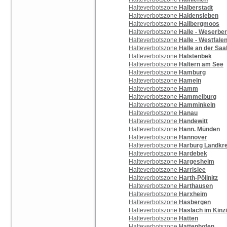
Halteverbotszone
Halberstadt
Halteverbotszone
Haldensleben
Halteverbotszone
Hallbergmoos
Halteverbotszone
Halle - Weserbe
Halteverbotszone
Halle - Westfale
Halteverbotszone
Halle an der Saa
Halteverbotszone
Halstenbek
Halteverbotszone
Haltern am See
Halteverbotszone
Hamburg
Halteverbotszone
Hameln
Halteverbotszone
Hamm
Halteverbotszone
Hammelburg
Halteverbotszone
Hamminkeln
Halteverbotszone
Hanau
Halteverbotszone
Handewitt
Halteverbotszone
Hann. Münden
Halteverbotszone
Hannover
Halteverbotszone
Harburg Landkre
Halteverbotszone
Hardebek
Halteverbotszone
Hargesheim
Halteverbotszone
Harrislee
Halteverbotszone
Harth-Pöllnitz
Halteverbotszone
Harthausen
Halteverbotszone
Harxheim
Halteverbotszone
Hasbergen
Halteverbotszone
Haslach im Kinzi
Halteverbotszone
Hatten
Halteverbotszone
Hattenhofen