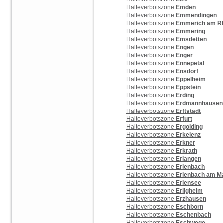
Halteverbotszone
Emden
Halteverbotszone
Emmendingen
Halteverbotszone
Emmerich am R
Halteverbotszone
Emmering
Halteverbotszone
Emsdetten
Halteverbotszone
Engen
Halteverbotszone
Enger
Halteverbotszone
Ennepetal
Halteverbotszone
Ensdorf
Halteverbotszone
Eppelheim
Halteverbotszone
Eppstein
Halteverbotszone
Erding
Halteverbotszone
Erdmannhausen
Halteverbotszone
Erftstadt
Halteverbotszone
Erfurt
Halteverbotszone
Ergolding
Halteverbotszone
Erkelenz
Halteverbotszone
Erkner
Halteverbotszone
Erkrath
Halteverbotszone
Erlangen
Halteverbotszone
Erlenbach
Halteverbotszone
Erlenbach am M
Halteverbotszone
Erlensee
Halteverbotszone
Erligheim
Halteverbotszone
Erzhausen
Halteverbotszone
Eschborn
Halteverbotszone
Eschenbach
Halteverbotszone
Eschwege