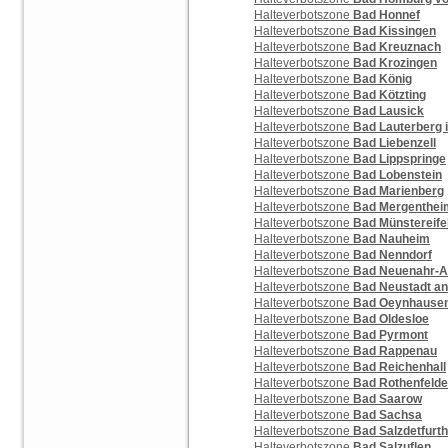
Halteverbotszone
Bad Honnef
Halteverbotszone
Bad Kissingen
Halteverbotszone
Bad Kreuznach
Halteverbotszone
Bad Krozingen
Halteverbotszone
Bad König
Halteverbotszone
Bad Kötzting
Halteverbotszone
Bad Lausick
Halteverbotszone
Bad Lauterberg 
Halteverbotszone
Bad Liebenzell
Halteverbotszone
Bad Lippspringe
Halteverbotszone
Bad Lobenstein
Halteverbotszone
Bad Marienberg
Halteverbotszone
Bad Mergenthei
Halteverbotszone
Bad Münstereife
Halteverbotszone
Bad Nauheim
Halteverbotszone
Bad Nenndorf
Halteverbotszone
Bad Neuenahr-A
Halteverbotszone
Bad Neustadt an
Halteverbotszone
Bad Oeynhause
Halteverbotszone
Bad Oldesloe
Halteverbotszone
Bad Pyrmont
Halteverbotszone
Bad Rappenau
Halteverbotszone
Bad Reichenhall
Halteverbotszone
Bad Rothenfelde
Halteverbotszone
Bad Saarow
Halteverbotszone
Bad Sachsa
Halteverbotszone
Bad Salzdetfurth
Halteverbotszone
Bad Salzuflen