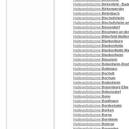
Halteverbotszone
Birkenfeld - Ba
Halteverbotszone
Birkenwerder
Halteverbotszone
Birlenbach
Halteverbotszone
Bischofsheim
Halteverbotszone
Bischofsheim an
Halteverbotszone
Bissendorf
Halteverbotszone
Bissingen an de
Halteverbotszone
Bitterfeld-Wolfe
Halteverbotszone
Blankenburg
Halteverbotszone
Blankenfelde
Halteverbotszone
Blankenfelde-M
Halteverbotszone
Blankenheim
Halteverbotszone
Blaustein
Halteverbotszone
Bobenheim-Rox
Halteverbotszone
Bobingen
Halteverbotszone
Bocholt
Halteverbotszone
Bochum
Halteverbotszone
Bodenheim
Halteverbotszone
Boizenburg Elbe
Halteverbotszone
Bokensdorf
Halteverbotszone
Bonn
Halteverbotszone
Bopfingen
Halteverbotszone
Bordesholm
Halteverbotszone
Borken
Halteverbotszone
Borna
Halteverbotszone
Bornheim
Halteverbotszone
Bottrop
Halteverbotszone
Bovenden