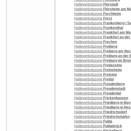
Halteverbotszone
Florstadt
Halteverbotszone
Flörsheim am M
Halteverbotszone
Forchheim
Halteverbotszone
Forst
Halteverbotszone
Frankenberg / S
Halteverbotszone
Frankenthal
Halteverbotszone
Frankfurt am Ma
Halteverbotszone
Frankfurt an der
Halteverbotszone
Frechen
Halteverbotszone
Freiberg
Halteverbotszone
Freiberg am Nec
Halteverbotszone
Freiburg an der 
Halteverbotszone
Freiburg im Bre
Halteverbotszone
Freilassing
Halteverbotszone
Freinsheim
Halteverbotszone
Freising
Halteverbotszone
Freital
Halteverbotszone
Freudenberg
Halteverbotszone
Freudenstadt
Halteverbotszone
Freudental
Halteverbotszone
Frickenhausen
Halteverbotszone
Friedberg in Ba
Halteverbotszone
Friedberg in He
Halteverbotszone
Friedrichsdorf
Halteverbotszone
Friedrichshafen
Halteverbotszone
Fulda
Halteverbotszone
Fuldabrück
Halteverbotszone
Föckelberg