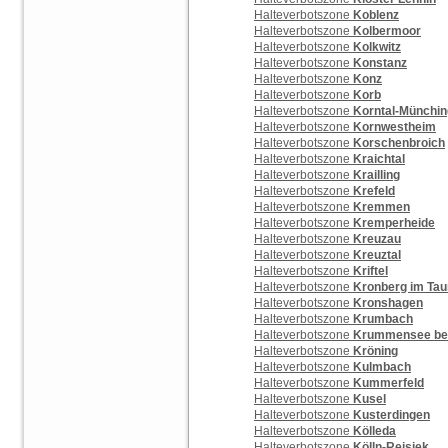
Halteverbotszone
Koblenz
Halteverbotszone
Kolbermoor
Halteverbotszone
Kolkwitz
Halteverbotszone
Konstanz
Halteverbotszone
Konz
Halteverbotszone
Korb
Halteverbotszone
Korntal-Münchi
Halteverbotszone
Kornwestheim
Halteverbotszone
Korschenbroich
Halteverbotszone
Kraichtal
Halteverbotszone
Krailling
Halteverbotszone
Krefeld
Halteverbotszone
Kremmen
Halteverbotszone
Kremperheide
Halteverbotszone
Kreuzau
Halteverbotszone
Kreuztal
Halteverbotszone
Kriftel
Halteverbotszone
Kronberg im Ta
Halteverbotszone
Kronshagen
Halteverbotszone
Krumbach
Halteverbotszone
Krummensee be
Halteverbotszone
Kröning
Halteverbotszone
Kulmbach
Halteverbotszone
Kummerfeld
Halteverbotszone
Kusel
Halteverbotszone
Kusterdingen
Halteverbotszone
Kölleda
Halteverbotszone
Kölln-Reisiek