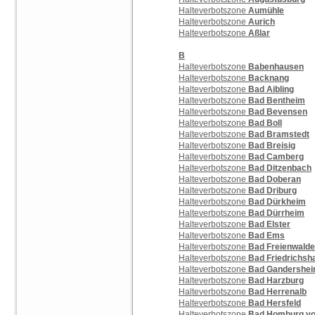
Halteverbotszone
Aumühle
Halteverbotszone
Aurich
Halteverbotszone
Aßlar
B
Halteverbotszone
Babenhausen
Halteverbotszone
Backnang
Halteverbotszone
Bad Aibling
Halteverbotszone
Bad Bentheim
Halteverbotszone
Bad Bevensen
Halteverbotszone
Bad Boll
Halteverbotszone
Bad Bramstedt
Halteverbotszone
Bad Breisig
Halteverbotszone
Bad Camberg
Halteverbotszone
Bad Ditzenbach
Halteverbotszone
Bad Doberan
Halteverbotszone
Bad Driburg
Halteverbotszone
Bad Dürkheim
Halteverbotszone
Bad Dürrheim
Halteverbotszone
Bad Elster
Halteverbotszone
Bad Ems
Halteverbotszone
Bad Freienwalde
Halteverbotszone
Bad Friedrichsha
Halteverbotszone
Bad Gandershe
Halteverbotszone
Bad Harzburg
Halteverbotszone
Bad Herrenalb
Halteverbotszone
Bad Hersfeld
Halteverbotszone
Bad Homburg vo