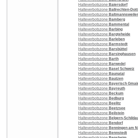
Halteverbotszone
Baiersdorf
Halteverbotszone
Ballrechten-Dot
Halteverbotszone
Baltmannsweile
Halteverbotszone
Bamberg
Halteverbotszone
Bammental
Halteverbotszone
Barbing
Halteverbotszone
Bargteheide
Halteverbotszone
Barleben
Halteverbotszone
Barmstedt
Halteverbotszone
Barsbüttel
Halteverbotszone
Barsinghausen
Halteverbotszone
Barth
Halteverbotszone
Barwedel
Halteverbotszone
Basel Schweiz
Halteverbotszone
Baunatal
Halteverbotszone
Bautzen
Halteverbotszone
Bayerisch Gmai
Halteverbotszone
Bayreuth
Halteverbotszone
Beckum
Halteverbotszone
Bedburg
Halteverbotszone
Beelitz
Halteverbotszone
Beetzsee
Halteverbotszone
Beilstein
Halteverbotszone
Belgern-Schilda
Halteverbotszone
Bendorf
Halteverbotszone
Benningen am N
Halteverbotszone
Bennstedt
Halteverbotszone
Bensheim