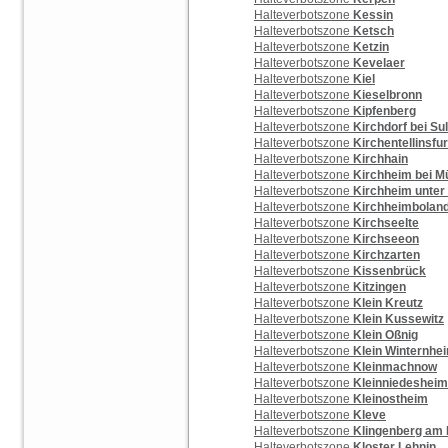
Halteverbotszone
Kessin
Halteverbotszone
Ketsch
Halteverbotszone
Ketzin
Halteverbotszone
Kevelaer
Halteverbotszone
Kiel
Halteverbotszone
Kieselbronn
Halteverbotszone
Kipfenberg
Halteverbotszone
Kirchdorf bei Su
Halteverbotszone
Kirchentellinsfur
Halteverbotszone
Kirchhain
Halteverbotszone
Kirchheim bei 
Halteverbotszone
Kirchheim unter
Halteverbotszone
Kirchheimbolan
Halteverbotszone
Kirchseelte
Halteverbotszone
Kirchseeon
Halteverbotszone
Kirchzarten
Halteverbotszone
Kissenbrück
Halteverbotszone
Kitzingen
Halteverbotszone
Klein Kreutz
Halteverbotszone
Klein Kussewitz
Halteverbotszone
Klein Oßnig
Halteverbotszone
Klein Winternhe
Halteverbotszone
Kleinmachnow
Halteverbotszone
Kleinniedesheim
Halteverbotszone
Kleinostheim
Halteverbotszone
Kleve
Halteverbotszone
Klingenberg am 
Halteverbotszone
Kloster Lehnin