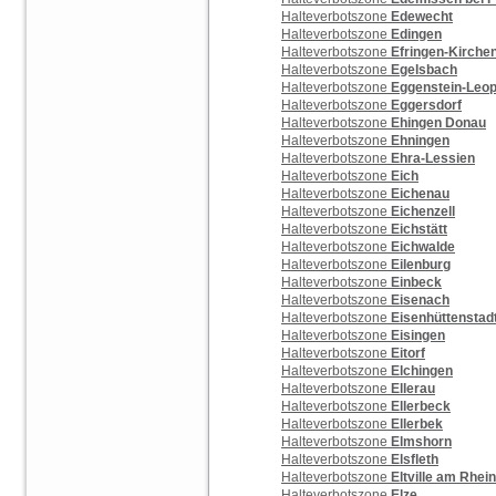
Halteverbotszone
Edewecht
Halteverbotszone
Edingen
Halteverbotszone
Efringen-Kirche
Halteverbotszone
Egelsbach
Halteverbotszone
Eggenstein-Leop
Halteverbotszone
Eggersdorf
Halteverbotszone
Ehingen Donau
Halteverbotszone
Ehningen
Halteverbotszone
Ehra-Lessien
Halteverbotszone
Eich
Halteverbotszone
Eichenau
Halteverbotszone
Eichenzell
Halteverbotszone
Eichstätt
Halteverbotszone
Eichwalde
Halteverbotszone
Eilenburg
Halteverbotszone
Einbeck
Halteverbotszone
Eisenach
Halteverbotszone
Eisenhüttenstad
Halteverbotszone
Eisingen
Halteverbotszone
Eitorf
Halteverbotszone
Elchingen
Halteverbotszone
Ellerau
Halteverbotszone
Ellerbeck
Halteverbotszone
Ellerbek
Halteverbotszone
Elmshorn
Halteverbotszone
Elsfleth
Halteverbotszone
Eltville am Rhein
Halteverbotszone
Elze