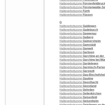
Halteverbotszone
Fürstenfeldbruc
Halteverbotszone
Fürstenwalde-S
Halteverbotszone
Fürth
Halteverbotszone
Füssen
G
Halteverbotszone
Gablingen
Halteverbotszone
Gadebusch
Halteverbotszone
Gaggenau
Halteverbotszone
Gaiberg
Halteverbotszone
Gaimersheim
Halteverbotszone
Gamstädt
Halteverbotszone
Gangelt
Halteverbotszone
Garbsen
Halteverbotszone
Garching an der 
Halteverbotszone
Garching bei M
Halteverbotszone
Gardelegen
Halteverbotszone
Garmisch-Parte
Halteverbotszone
Garstedt
Halteverbotszone
Gau-Bischofshe
Halteverbotszone
Gauting
Halteverbotszone
Geesthacht
Halteverbotszone
Geestland
Halteverbotszone
Gehrden
Halteverbotszone
Geilenkirchen
Halteverbotszone
Geisenfeld
Halteverbotszone
Geisenheim
Halteverbotszone
Geislingen an de