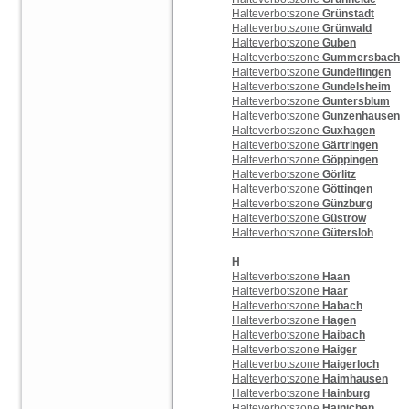
Halteverbotszone
Grünstadt
Halteverbotszone
Grünwald
Halteverbotszone
Guben
Halteverbotszone
Gummersbach
Halteverbotszone
Gundelfingen
Halteverbotszone
Gundelsheim
Halteverbotszone
Guntersblum
Halteverbotszone
Gunzenhausen
Halteverbotszone
Guxhagen
Halteverbotszone
Gärtringen
Halteverbotszone
Göppingen
Halteverbotszone
Görlitz
Halteverbotszone
Göttingen
Halteverbotszone
Günzburg
Halteverbotszone
Güstrow
Halteverbotszone
Gütersloh
H
Halteverbotszone
Haan
Halteverbotszone
Haar
Halteverbotszone
Habach
Halteverbotszone
Hagen
Halteverbotszone
Haibach
Halteverbotszone
Haiger
Halteverbotszone
Haigerloch
Halteverbotszone
Haimhausen
Halteverbotszone
Hainburg
Halteverbotszone
Hainichen