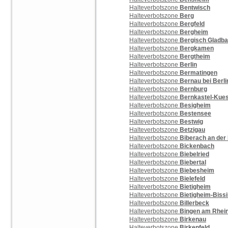
Halteverbotszone
Bentwisch
Halteverbotszone
Berg
Halteverbotszone
Bergfeld
Halteverbotszone
Bergheim
Halteverbotszone
Bergisch Gladb
Halteverbotszone
Bergkamen
Halteverbotszone
Bergtheim
Halteverbotszone
Berlin
Halteverbotszone
Bermatingen
Halteverbotszone
Bernau bei Berli
Halteverbotszone
Bernburg
Halteverbotszone
Bernkastel-Kue
Halteverbotszone
Besigheim
Halteverbotszone
Bestensee
Halteverbotszone
Bestwig
Halteverbotszone
Betzigau
Halteverbotszone
Biberach an der
Halteverbotszone
Bickenbach
Halteverbotszone
Biebelried
Halteverbotszone
Biebertal
Halteverbotszone
Biebesheim
Halteverbotszone
Bielefeld
Halteverbotszone
Bietigheim
Halteverbotszone
Bietigheim-Biss
Halteverbotszone
Billerbeck
Halteverbotszone
Bingen am Rhei
Halteverbotszone
Birkenau
Halteverbotszone
Birkenfeld