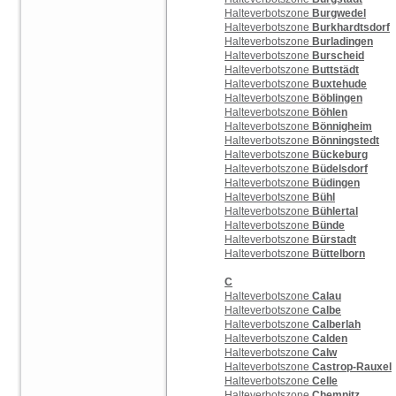
Halteverbotszone
Burgwedel
Halteverbotszone
Burkhardtsdorf
Halteverbotszone
Burladingen
Halteverbotszone
Burscheid
Halteverbotszone
Buttstädt
Halteverbotszone
Buxtehude
Halteverbotszone
Böblingen
Halteverbotszone
Böhlen
Halteverbotszone
Bönnigheim
Halteverbotszone
Bönningstedt
Halteverbotszone
Bückeburg
Halteverbotszone
Büdelsdorf
Halteverbotszone
Büdingen
Halteverbotszone
Bühl
Halteverbotszone
Bühlertal
Halteverbotszone
Bünde
Halteverbotszone
Bürstadt
Halteverbotszone
Büttelborn
C
Halteverbotszone
Calau
Halteverbotszone
Calbe
Halteverbotszone
Calberlah
Halteverbotszone
Calden
Halteverbotszone
Calw
Halteverbotszone
Castrop-Rauxel
Halteverbotszone
Celle
Halteverbotszone
Chemnitz