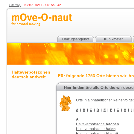
Sitemap
|
Telefon: 0211 - 618 55 342
Umzugsangebot
Kubikmeter
Halteverbotszonen
Für folgende 1753 Orte bieten wir Ih
deutschlandweit
Hier finden Sie alle Orte die wir derze
Orte in alphabetischer Reihenfolge:
A
|
B
|
C
|
D
|
E
|
F
|
G
|
H
|
I
A
Halteverbotszone
Aachen
Halteverbotszone
Aalen
Halteverbotszone
Abstatt