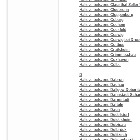
Halteverbotszone
Clausthal-Zellerf
Halteverbotszone
Cleebronn
Halteverbotszone
Cloppenburg
Halteverbotszone
Coburg
Halteverbotszone
Cochem
Halteverbotszone
Coesfeld
Halteverbotszone
Coswig
Halteverbotszone
Coswig bei Dres
Halteverbotszone
Cottbus
Halteverbotszone
Crailsheim
Halteverbotszone
Crimmitschau
Halteverbotszone
Cuxhaven
Halteverbotszone
Cölbe
D
Halteverbotszone
Dabrun
Halteverbotszone
Dachau
Halteverbotszone
Dallgow-Döberit
Halteverbotszone
Dannstadt-Scha
Halteverbotszone
Darmstadt
Halteverbotszone
Datteln
Halteverbotszone
Daun
Halteverbotszone
Dedelstorf
Halteverbotszone
Deidesheim
Halteverbotszone
Deizisau
Halteverbotszone
Delbrück
Halteverbotszone
Delitzsch
Halteverbotszone
Delmenhorst