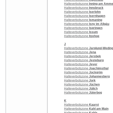
Halteverbotszone
Inning am Amme
Halteverbotszone
Innsbruck
Halteverbotszone
Iserlohn
Halteverbotszone
Isernhagen
Halteverbotszone
Ismaning
Halteverbotszone
Isny im Allgäu
Halteverbotszone
Ispringen
Halteverbotszone
Issum
Halteverbotszone
Itzehoe
J
Halteverbotszone
Jarplund-Wedin
Halteverbotszone
Jena
Halteverbotszone
Jersbek
Halteverbotszone
Jesteburg
Halteverbotszone
Jever
Halteverbotszone
Joachimsthal
Halteverbotszone
Jockgrim
Halteverbotszone
Johannesberg
Halteverbotszone
Jork
Halteverbotszone
Jüchen
Halteverbotszone
Jülich
Halteverbotszone
Jüterbog
K
Halteverbotszone
Kaarst
Halteverbotszone
Kahl am Main
Halteverbotszone
Kahla