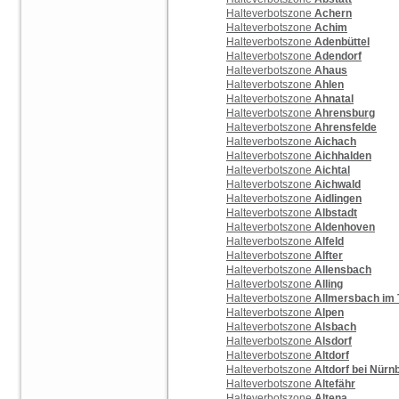
Halteverbotszone
Achern
Halteverbotszone
Achim
Halteverbotszone
Adenbüttel
Halteverbotszone
Adendorf
Halteverbotszone
Ahaus
Halteverbotszone
Ahlen
Halteverbotszone
Ahnatal
Halteverbotszone
Ahrensburg
Halteverbotszone
Ahrensfelde
Halteverbotszone
Aichach
Halteverbotszone
Aichhalden
Halteverbotszone
Aichtal
Halteverbotszone
Aichwald
Halteverbotszone
Aidlingen
Halteverbotszone
Albstadt
Halteverbotszone
Aldenhoven
Halteverbotszone
Alfeld
Halteverbotszone
Alfter
Halteverbotszone
Allensbach
Halteverbotszone
Alling
Halteverbotszone
Allmersbach im 
Halteverbotszone
Alpen
Halteverbotszone
Alsbach
Halteverbotszone
Alsdorf
Halteverbotszone
Altdorf
Halteverbotszone
Altdorf bei Nürn
Halteverbotszone
Altefähr
Halteverbotszone
Altena