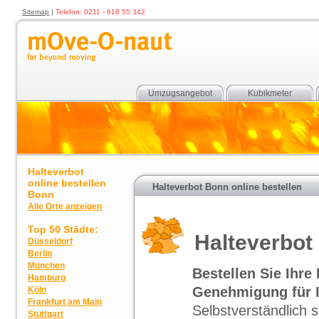
Sitemap
|
Telefon: 0211 - 618 55 342
Umzugsangebot
Kubikmeter
Halteverbot
online bestellen
Halteverbot Bonn online bestellen
Bonn
Alle Orte anzeigen
Top 50 Städte:
Halteverbot
Düsseldorf
Berlin
München
Bestellen Sie Ihr
Hamburg
Genehmigung für I
Köln
Frankfurt am Main
Selbstverständlich 
Stuttgart