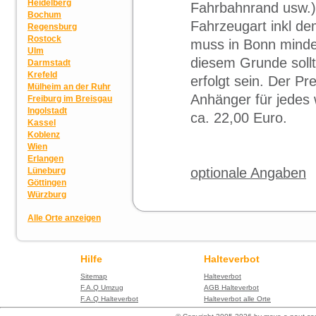
Heidelberg
Fahrbahnrand usw.)
Bochum
Fahrzeugart inkl d
Regensburg
Rostock
muss in Bonn minde
Ulm
diesem Grunde sollt
Darmstadt
Krefeld
erfolgt sein. Der Pr
Mülheim an der Ruhr
Anhänger für jedes 
Freiburg im Breisgau
Ingolstadt
ca. 22,00 Euro.
Kassel
Koblenz
Wien
Erlangen
optionale Angaben
Lüneburg
Göttingen
Würzburg
Alle Orte anzeigen
Hilfe
Halteverbot
Sitemap
Halteverbot
F.A.Q Umzug
AGB Halteverbot
F.A.Q Halteverbot
Halteverbot alle Orte