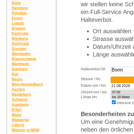
wir stellen keine S
Bonn
Hannover
ein Full-Service Ang
Potsdam
Essen
Halteverbot.
Leipzig
Bremen
Ort auswählen
Karlsruhe
Strasse auswä
Nürnberg
Dortmund
Datum/Uhrzeit
Dresden
Länge auswähl
Wiesbaden
Braunschweig
Mannheim
Halteverbot Ort
Duisburg
Kiel
Strasse / Hs
Neuss
Mönchengladbach
Datum von / bis
Aachen
Uhrzeit von / bis
Magdeburg
Länge bis
Schwerin
inklusive
Augsburg
Erfurt
Besonderheiten zu
Mainz
Wuppertal
Um eine Genehmigun
Lübeck
neben den örtliche
Münster in NRW