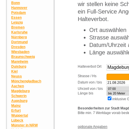
wir stellen keine S
Bonn
Hannover
ein Full-Service Ang
Potsdam
Essen
Halteverbot.
Leipzig
Bremen
Ort auswählen
Karlsruhe
Strasse auswä
Nürnberg
Dortmund
Datum/Uhrzeit
Dresden
Länge auswähl
Wiesbaden
Braunschweig
Mannheim
Halteverbot Ort
Duisburg
Kiel
Strasse / Hs
Neuss
Mönchengladbach
Datum von / bis
Aachen
Uhrzeit von / bis
Magdeburg
Länge bis
Schwerin
inklusive
Augsburg
Mainz
Besonderheiten zur Stadt Mag
Erfurt
Bitte min. 7 Werktage vorab best
Wuppertal
Lübeck
Münster in NRW
optionale Angaben