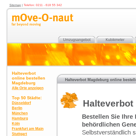
Sitemap
|
Telefon: 0211 - 618 55 342
Umzugsangebot
Kubikmeter
Halteverbot
online bestellen
Halteverbot Magdeburg online bestell
Magdeburg
Alle Orte anzeigen
Top 50 Städte:
Halteverbo
Düsseldorf
Berlin
München
Bestellen Sie Ihr
Hamburg
behördlichen Gene
Köln
Frankfurt am Main
Selbstverständlich 
Stuttgart