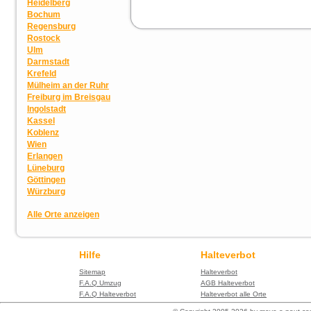
Heidelberg
Bochum
Regensburg
Rostock
Ulm
Darmstadt
Krefeld
Mülheim an der Ruhr
Freiburg im Breisgau
Ingolstadt
Kassel
Koblenz
Wien
Erlangen
Lüneburg
Göttingen
Würzburg
Alle Orte anzeigen
Hilfe
Halteverbot
Sitemap
Halteverbot
F.A.Q Umzug
AGB Halteverbot
F.A.Q Halteverbot
Halteverbot alle Orte