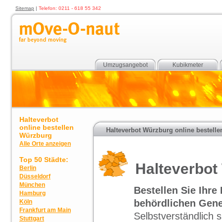
Sitemap
|
Telefon: 0211 - 618 55 342
Umzugsangebot
Kubikmeter
Halteverbot
online bestellen
Halteverbot Würzburg online bestelle
Würzburg
Alle Orte anzeigen
Top 50 Städte:
Halteverbot
Berlin
Düsseldorf
München
Bestellen Sie Ihr
Hamburg
behördlichen Gene
Köln
Frankfurt am Main
Selbstverständlich 
Stuttgart