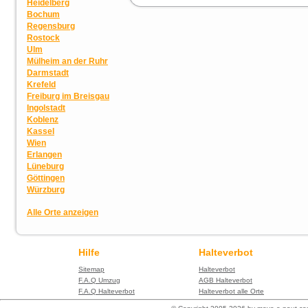
Heidelberg
Bochum
Regensburg
Rostock
Ulm
Mülheim an der Ruhr
Darmstadt
Krefeld
Freiburg im Breisgau
Ingolstadt
Koblenz
Kassel
Wien
Erlangen
Lüneburg
Göttingen
Würzburg
Alle Orte anzeigen
Hilfe
Halteverbot
Sitemap
Halteverbot
F.A.Q Umzug
AGB Halteverbot
F.A.Q Halteverbot
Halteverbot alle Orte