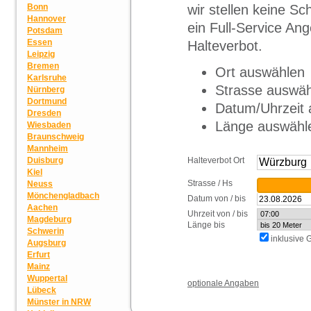
wir stellen keine S
Bonn
Hannover
ein Full-Service Ang
Potsdam
Essen
Halteverbot.
Leipzig
Bremen
Ort auswählen
Karlsruhe
Strasse auswä
Nürnberg
Dortmund
Datum/Uhrzeit
Dresden
Länge auswähl
Wiesbaden
Braunschweig
Mannheim
Halteverbot Ort
Duisburg
Kiel
Strasse / Hs
Neuss
Mönchengladbach
Datum von / bis
Aachen
Uhrzeit von / bis
Magdeburg
Länge bis
Schwerin
inklusive
Augsburg
Erfurt
Mainz
Wuppertal
optionale Angaben
Lübeck
Münster in NRW