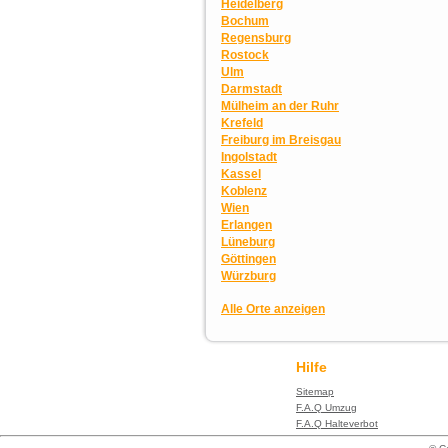
Heidelberg
Bochum
Regensburg
Rostock
Ulm
Darmstadt
Mülheim an der Ruhr
Krefeld
Freiburg im Breisgau
Ingolstadt
Kassel
Koblenz
Wien
Erlangen
Lüneburg
Göttingen
Würzburg
Alle Orte anzeigen
Hilfe
Sitemap
F.A.Q Umzug
F.A.Q Halteverbot