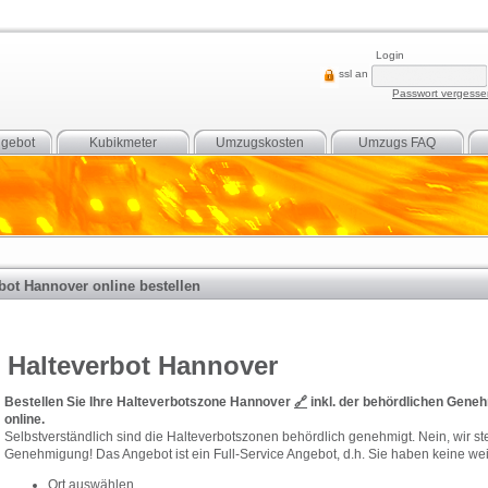
Login
ssl an
Passwort vergess
gebot
Kubikmeter
Umzugskosten
Umzugs FAQ
bot Hannover online bestellen
Halteverbot Hannover
Bestellen Sie Ihre Halteverbotszone Hannover
🔗
inkl. der behördlichen Gene
online.
Selbstverständlich sind die Halteverbotszonen behördlich genehmigt. Nein, wir ste
Genehmigung! Das Angebot ist ein Full-Service Angebot, d.h. Sie haben keine weit
Ort auswählen