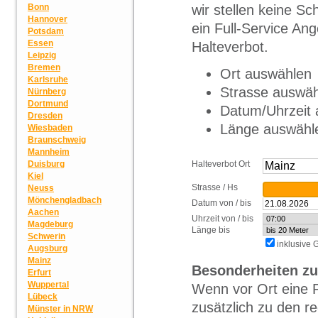
wir stellen keine S
Bonn
Hannover
ein Full-Service Ang
Potsdam
Essen
Halteverbot.
Leipzig
Bremen
Ort auswählen
Karlsruhe
Strasse auswä
Nürnberg
Dortmund
Datum/Uhrzeit
Dresden
Länge auswähl
Wiesbaden
Braunschweig
Mannheim
Halteverbot Ort
Duisburg
Kiel
Strasse / Hs
Neuss
Mönchengladbach
Datum von / bis
Aachen
Uhrzeit von / bis
Magdeburg
Länge bis
Schwerin
inklusive
Augsburg
Mainz
Besonderheiten zu
Erfurt
Wuppertal
Wenn vor Ort eine 
Lübeck
zusätzlich zu den 
Münster in NRW