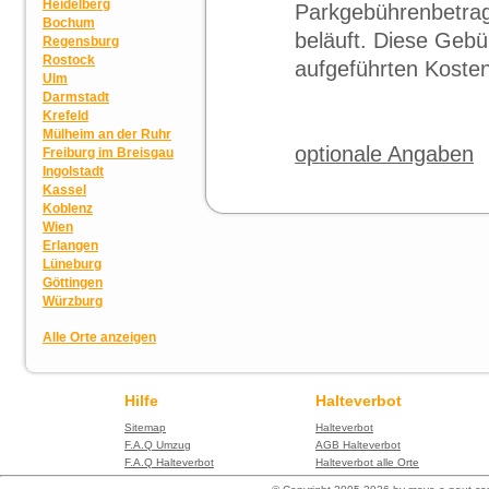
Heidelberg
Parkgebührenbetrag,
Bochum
beläuft. Diese Geb
Regensburg
Rostock
aufgeführten Kosten
Ulm
Darmstadt
Krefeld
Mülheim an der Ruhr
optionale Angaben
Freiburg im Breisgau
Ingolstadt
Kassel
Koblenz
Wien
Erlangen
Lüneburg
Göttingen
Würzburg
Alle Orte anzeigen
Hilfe
Halteverbot
Sitemap
Halteverbot
F.A.Q Umzug
AGB Halteverbot
F.A.Q Halteverbot
Halteverbot alle Orte