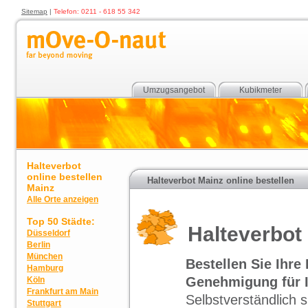
Sitemap
|
Telefon: 0211 - 618 55 342
Umzugsangebot
Kubikmeter
Halteverbot
online bestellen
Halteverbot Mainz online bestellen
Mainz
Alle Orte anzeigen
Top 50 Städte:
Halteverbot
Düsseldorf
Berlin
München
Bestellen Sie Ihr
Hamburg
Genehmigung für I
Köln
Frankfurt am Main
Selbstverständlich 
Stuttgart