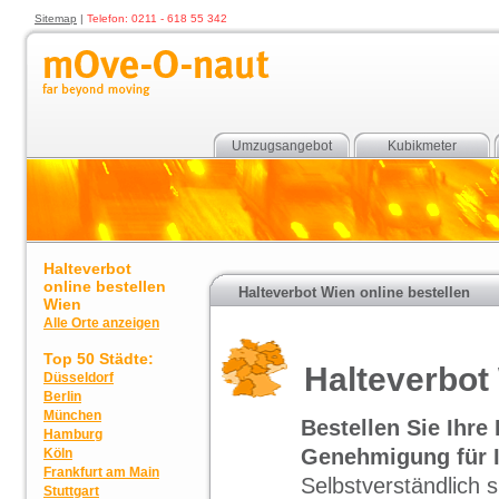
Sitemap
|
Telefon: 0211 - 618 55 342
Umzugsangebot
Kubikmeter
Halteverbot
online bestellen
Halteverbot Wien online bestellen
Wien
Alle Orte anzeigen
Top 50 Städte:
Halteverbot
Düsseldorf
Berlin
München
Bestellen Sie Ihr
Hamburg
Genehmigung für I
Köln
Frankfurt am Main
Selbstverständlich 
Stuttgart