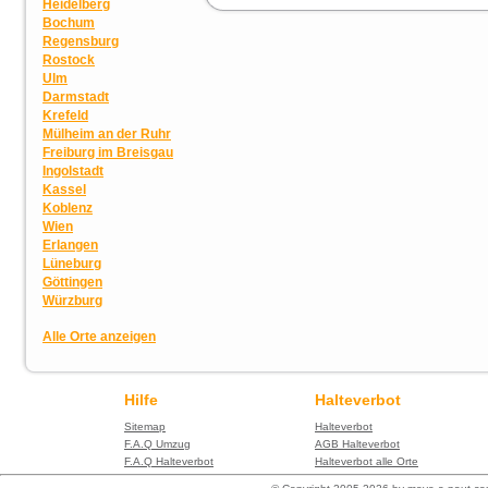
Heidelberg
Bochum
Regensburg
Rostock
Ulm
Darmstadt
Krefeld
Mülheim an der Ruhr
Freiburg im Breisgau
Ingolstadt
Kassel
Koblenz
Wien
Erlangen
Lüneburg
Göttingen
Würzburg
Alle Orte anzeigen
Hilfe
Halteverbot
Sitemap
Halteverbot
F.A.Q Umzug
AGB Halteverbot
F.A.Q Halteverbot
Halteverbot alle Orte