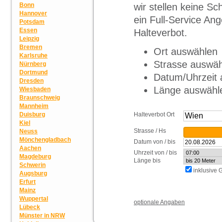
wir stellen keine S
Bonn
Hannover
ein Full-Service Ang
Potsdam
Essen
Halteverbot.
Leipzig
Bremen
Ort auswählen
Karlsruhe
Strasse auswä
Nürnberg
Dortmund
Datum/Uhrzeit
Dresden
Länge auswähl
Wiesbaden
Braunschweig
Mannheim
Halteverbot Ort
Duisburg
Kiel
Strasse / Hs
Neuss
Mönchengladbach
Datum von / bis
Aachen
Uhrzeit von / bis
Magdeburg
Länge bis
Schwerin
inklusive
Augsburg
Erfurt
Mainz
Wuppertal
optionale Angaben
Lübeck
Münster in NRW