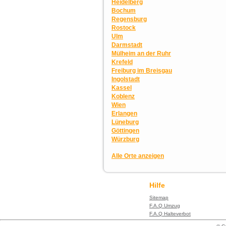
Heidelberg
Bochum
Regensburg
Rostock
Ulm
Darmstadt
Mülheim an der Ruhr
Krefeld
Freiburg im Breisgau
Ingolstadt
Kassel
Koblenz
Wien
Erlangen
Lüneburg
Göttingen
Würzburg
Alle Orte anzeigen
Hilfe
Sitemap
F.A.Q Umzug
F.A.Q Halteverbot