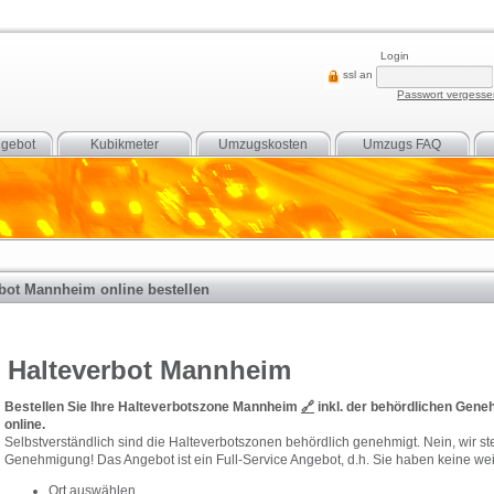
Login
ssl an
Passwort vergess
gebot
Kubikmeter
Umzugskosten
Umzugs FAQ
rbot Mannheim online bestellen
Halteverbot Mannheim
Bestellen Sie Ihre Halteverbotszone Mannheim
🔗
inkl. der behördlichen Gene
online.
Selbstverständlich sind die Halteverbotszonen behördlich genehmigt. Nein, wir ste
Genehmigung! Das Angebot ist ein Full-Service Angebot, d.h. Sie haben keine weit
Ort auswählen