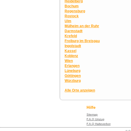
Heidelberg
Bochum
Regensburg
Rostock
Ulm
Mülheim an der Ruhr
Darmstadt
Krefeld
Freiburg im Breisgau
Ingolstadt
Kassel
Koblenz
Wien
Erlangen
Lüneburg
Göttingen
Würzburg
Alle Orte anzeigen
Hilfe
Sitemap
F.A.Q Umzug
F.A.Q Halteverbot