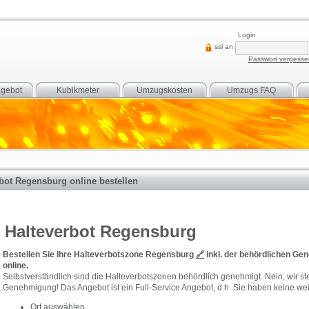
Login
ssl an
Passwort vergess
gebot
Kubikmeter
Umzugskosten
Umzugs FAQ
bot Regensburg online bestellen
Halteverbot Regensburg
Bestellen Sie Ihre Halteverbotszone Regensburg
🔗
inkl. der behördlichen Ge
online.
Selbstverständlich sind die Halteverbotszonen behördlich genehmigt. Nein, wir ste
Genehmigung! Das Angebot ist ein Full-Service Angebot, d.h. Sie haben keine weit
Ort auswählen