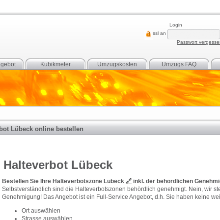
Login
ssl an
Passwort vergess
gebot
Kubikmeter
Umzugskosten
Umzugs FAQ
bot Lübeck online bestellen
Halteverbot Lübeck
Bestellen Sie Ihre Halteverbotszone Lübeck
🔗
inkl. der behördlichen Genehmi
Selbstverständlich sind die Halteverbotszonen behördlich genehmigt. Nein, wir ste
Genehmigung! Das Angebot ist ein Full-Service Angebot, d.h. Sie haben keine weit
Ort auswählen
Strasse auswählen