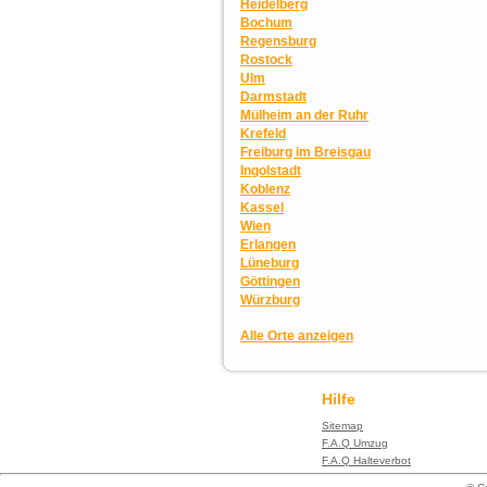
Heidelberg
Bochum
Regensburg
Rostock
Ulm
Darmstadt
Mülheim an der Ruhr
Krefeld
Freiburg im Breisgau
Ingolstadt
Koblenz
Kassel
Wien
Erlangen
Lüneburg
Göttingen
Würzburg
Alle Orte anzeigen
Hilfe
Sitemap
F.A.Q Umzug
F.A.Q Halteverbot