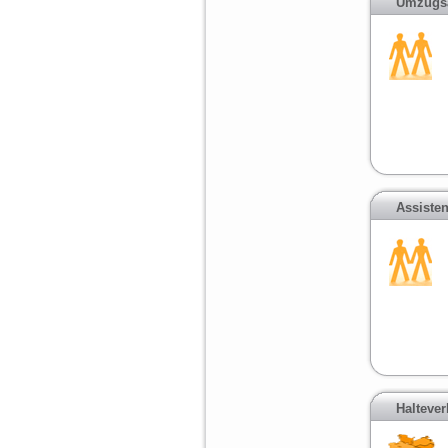
Umzugsa
Assiste
Halteve