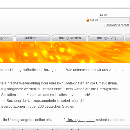
Login
ssl an
Passwort vergess
gebot
Kubikmeter
Umzugskosten
Umzugs FAQ
naut
ist kein gewöhnliches
Umzugsportal
. Wie unterscheiden wir uns von den and
ne einfache Weiterleitung Ihrer Adress- / Kontaktdaten an die
Umzugsfirma
.
zugsangebote
werden in Echtzeit erstellt, kein warten auf die
Umzugsfirma
.
 Sie fallen keine Kosten an und es ist alles unverbindlich!
line-Buchung der
Umzugsangebote
ist sofort möglich!
lteverbotszonen
in über 200 deutschen Städten.
it Ihr
Umzugsangebot
online einzuholen?
Umzugsangebote
kostenlos einholen.