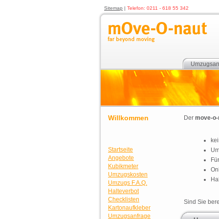
Sitemap
|
Telefon: 0211 - 618 55 342
Umzugsan
Willkommen
Der
move-o-
kei
Startseite
Um
Angebote
Für
Kubikmeter
On
Umzugskosten
Ha
Umzugs F.A.Q.
Halteverbot
Checklisten
Sind Sie bere
Kartonaufkleber
Umzugsanfrage