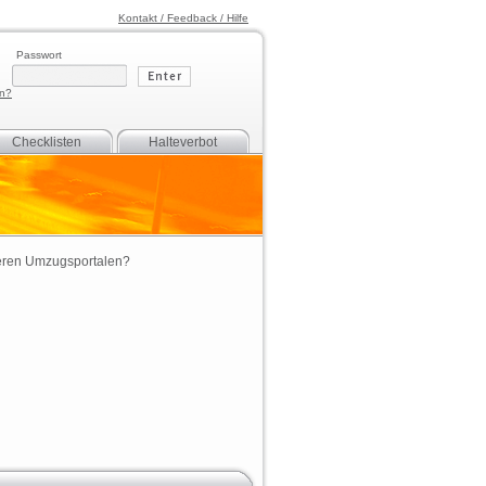
Kontakt / Feedback / Hilfe
Passwort
en?
Checklisten
Halteverbot
eren
Umzugsportalen
?