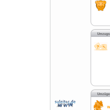
Umzugs
Umzüge 
W