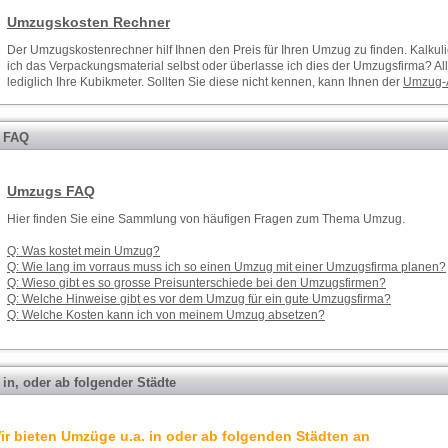
Umzugskosten Rechner
Der
Umzugskostenrechner
hilf Ihnen den Preis für Ihren
Umzug
zu finden. Kalkul
ich das Verpackungsmaterial selbst oder überlasse ich dies der
Umzugsfirma
? Al
lediglich Ihre Kubikmeter. Sollten Sie diese nicht kennen, kann Ihnen der
Umzug-
 FAQ
Umzugs FAQ
Hier finden Sie eine Sammlung von häufigen Fragen zum Thema Umzug.
Q: Was kostet mein Umzug?
Q: Wie lang im vorraus muss ich so einen Umzug mit einer Umzugsfirma planen?
Q: Wieso gibt es so grosse Preisunterschiede bei den Umzugsfirmen?
Q: Welche Hinweise gibt es vor dem Umzug für ein gute Umzugsfirma?
Q: Welche Kosten kann ich von meinem Umzug absetzen?
in, oder ab folgender Städte
ir bieten Umzüge u.a. in oder ab folgenden Städten an