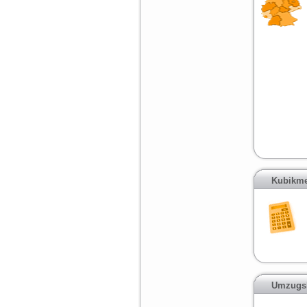
Kubikme
Umzugsk