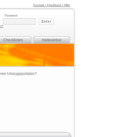
Kontakt / Feedback / Hilfe
Passwort
en?
Checklisten
Halteverbot
eren
Umzugsportalen
?