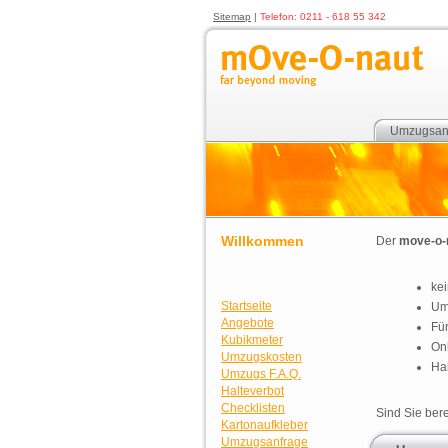
Sitemap
|
Telefon: 0211 - 618 55 342
Umzugsan
Willkommen
Der
move-o-
kei
Startseite
Um
Angebote
Für
Kubikmeter
On
Umzugskosten
Ha
Umzugs F.A.Q.
Halteverbot
Checklisten
Sind Sie bere
Kartonaufkleber
Umzugsanfrage