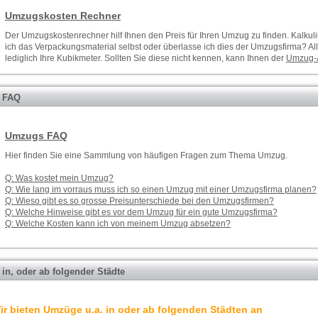
Umzugskosten Rechner
Der
Umzugskostenrechner
hilf Ihnen den Preis für Ihren
Umzug
zu finden. Kalkul
ich das Verpackungsmaterial selbst oder überlasse ich dies der
Umzugsfirma
? Al
lediglich Ihre Kubikmeter. Sollten Sie diese nicht kennen, kann Ihnen der
Umzug-
 FAQ
Umzugs FAQ
Hier finden Sie eine Sammlung von häufigen Fragen zum Thema Umzug.
Q: Was kostet mein Umzug?
Q: Wie lang im vorraus muss ich so einen Umzug mit einer Umzugsfirma planen?
Q: Wieso gibt es so grosse Preisunterschiede bei den Umzugsfirmen?
Q: Welche Hinweise gibt es vor dem Umzug für ein gute Umzugsfirma?
Q: Welche Kosten kann ich von meinem Umzug absetzen?
in, oder ab folgender Städte
ir bieten Umzüge u.a. in oder ab folgenden Städten an