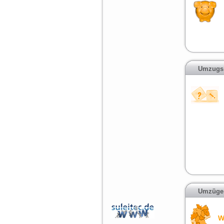
Umzugs
Umzüge 
W