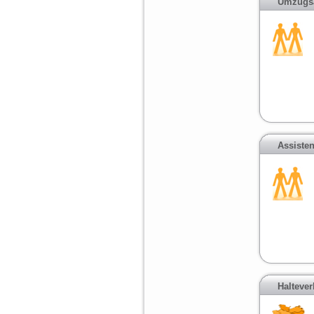
Umzugsa
Assiste
Halteve