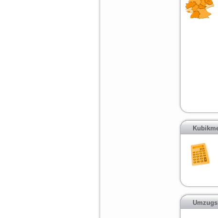
Kubikme
Umzugsk