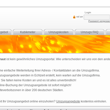
Login
ssl an
Passwort vergess
gebot
Kubikmeter
Umzugskosten
Umzugs FAQ
naut
ist kein gewöhnliches
Umzugsportal
. Wie unterscheiden wir uns von den and
ne einfache Weiterleitung Ihrer Adress- / Kontaktdaten an die
Umzugsfirma
.
zugsangebote
werden in Echtzeit erstellt, kein warten auf die
Umzugsfirma
.
 Sie fallen keine Kosten an und es ist alles unverbindlich!
line-Buchung der
Umzugsangebote
ist sofort möglich!
lteverbotszonen
in über 200 deutschen Städten.
it Ihr
Umzugsangebot
online einzuholen?
Umzugsangebote
kostenlos einholen.