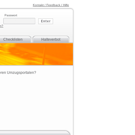
Kontakt / Feedback / Hilfe
Passwort
en?
Checklisten
Halteverbot
eren
Umzugsportalen
?