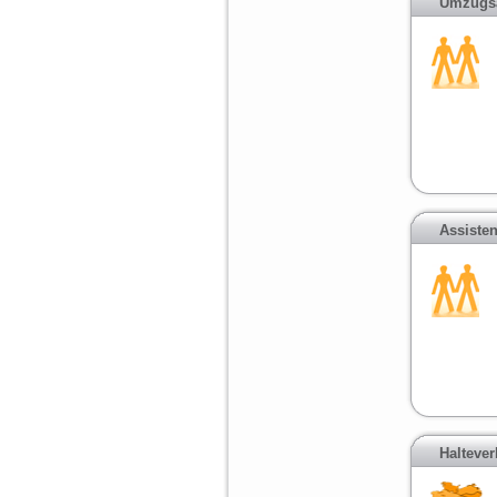
Umzugsa
Assiste
Halteve