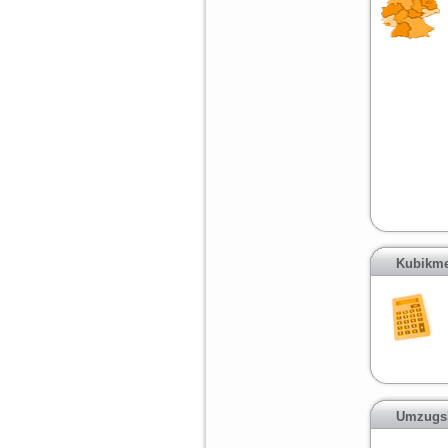
Kubikme
Umzugsk