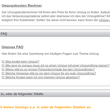
Umzugskosten Rechner
Der
Umzugskostenrechner
hilf Ihnen den Preis für Ihren
Umzug
zu finden. Kalkul
ich das Verpackungsmaterial selbst oder überlasse ich dies der
Umzugsfirma
? Al
lediglich Ihre Kubikmeter. Sollten Sie diese nicht kennen, kann Ihnen der
Umzug-
 FAQ
Umzugs FAQ
Hier finden Sie eine Sammlung von häufigen Fragen zum Thema Umzug.
Q: Was kostet mein Umzug?
Q: Wie lang im vorraus muss ich so einen Umzug mit einer Umzugsfirma planen?
Q: Wieso gibt es so grosse Preisunterschiede bei den Umzugsfirmen?
Q: Welche Hinweise gibt es vor dem Umzug für ein gute Umzugsfirma?
Q: Welche Kosten kann ich von meinem Umzug absetzen?
in, oder ab folgender Städte
ir bieten Umzüge u.a. in oder ab folgenden Städten an