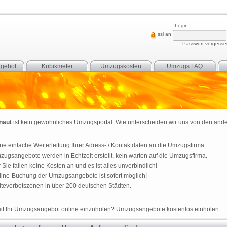
Login
ssl an
Passwort vergess
gebot
Kubikmeter
Umzugskosten
Umzugs FAQ
naut
ist kein gewöhnliches
Umzugsportal
. Wie unterscheiden wir uns von den and
ne einfache Weiterleitung Ihrer Adress- / Kontaktdaten an die
Umzugsfirma
.
zugsangebote
werden in Echtzeit erstellt, kein warten auf die
Umzugsfirma
.
 Sie fallen keine Kosten an und es ist alles unverbindlich!
line-Buchung der
Umzugsangebote
ist sofort möglich!
lteverbotszonen
in über 200 deutschen Städten.
it Ihr
Umzugsangebot
online einzuholen?
Umzugsangebote
kostenlos einholen.