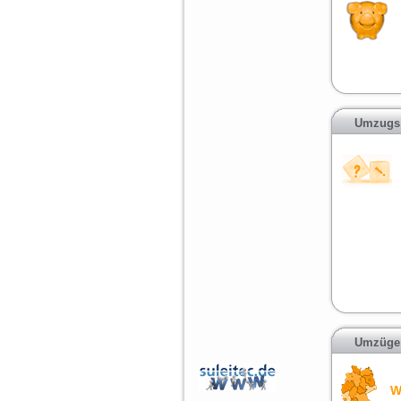
Umzugs
Umzüge 
W