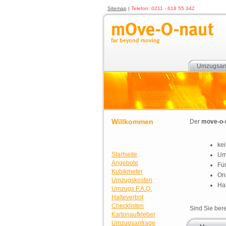
Sitemap
|
Telefon: 0211 - 618 55 342
Umzugsan
Willkommen
Der
move-o-
kei
Startseite
Um
Angebote
Für
Kubikmeter
On
Umzugskosten
Ha
Umzugs F.A.Q.
Halteverbot
Checklisten
Sind Sie bere
Kartonaufkleber
Umzugsanfrage