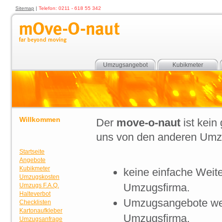
Sitemap
|
Telefon: 0211 - 618 55 342
Umzugsangebot
Kubikmeter
Willkommen
Der
move-o-naut
ist kein
uns von den anderen
Umz
Startseite
Angebote
Kubikmeter
keine einfache Weite
Umzugskosten
Umzugsfirma
.
Umzugs F.A.Q.
Halteverbot
Umzugsangebote
wer
Checklisten
Kartonaufkleber
Umzugsfirma
.
Umzugsanfrage