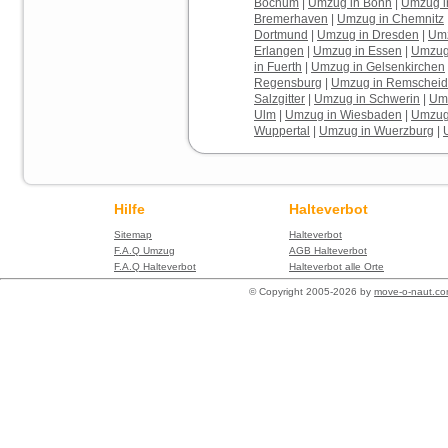
Bochum
|
Umzug in Bonn
|
Umzug in
Bremerhaven
|
Umzug in Chemnitz
Dortmund
|
Umzug in Dresden
|
Umz
Erlangen
|
Umzug in Essen
|
Umzug 
in Fuerth
|
Umzug in Gelsenkirchen
Regensburg
|
Umzug in Remscheid
Salzgitter
|
Umzug in Schwerin
|
Umz
Ulm
|
Umzug in Wiesbaden
|
Umzug
Wuppertal
|
Umzug in Wuerzburg
|
Hilfe
Halteverbot
Sitemap
Halteverbot
F.A.Q Umzug
AGB Halteverbot
F.A.Q Halteverbot
Halteverbot alle Orte
© Copyright 2005-2026 by
move-o-naut.c